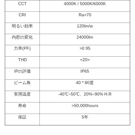
CCT
4000K /
5000K/6000K
CRI
Ra>70
明るい効率
120lm/w
内腔の変化
24000lm
力率(PF)
>
0.95
THD
<20>
IPの評価
IP65
ビーム角
40 * 80度
実用温度
-40℃~50℃、20%~90% H.R
寿命
>
50,000hours
保証
5年