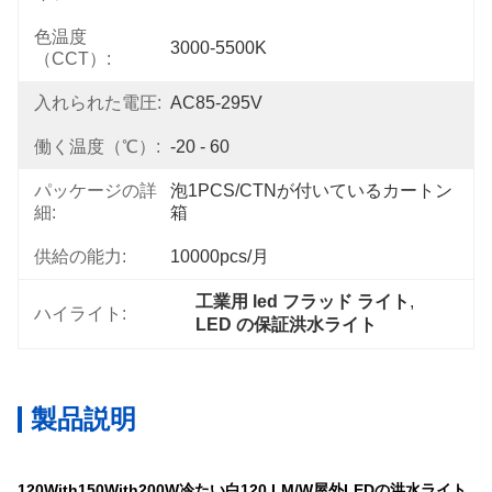
色温度
3000-5500K
（CCT）:
入れられた電圧:
AC85-295V
働く温度（℃）:
-20 - 60
パッケージの詳
泡1PCS/CTNが付いているカートン
細:
箱
供給の能力:
10000pcs/月
工業用 led フラッド ライト
, 
ハイライト:
LED の保証洪水ライト
製品説明
120With150With200W
冷たい白
120 LM/W
屋外LEDの洪水ライト