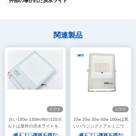
外部の導かれた洪水ライト
関連製品
ビデオ
ビデオ
白い100w 130lm/Wの120ボ
10w 20w 30w 50w 100wは黒
ルトは屋外の洪水ライトを導
いハウジングとアルミニウム
きました
様式の庭の洪水ライトを薄く
最もよい価格を得な
最もよい価格を得な