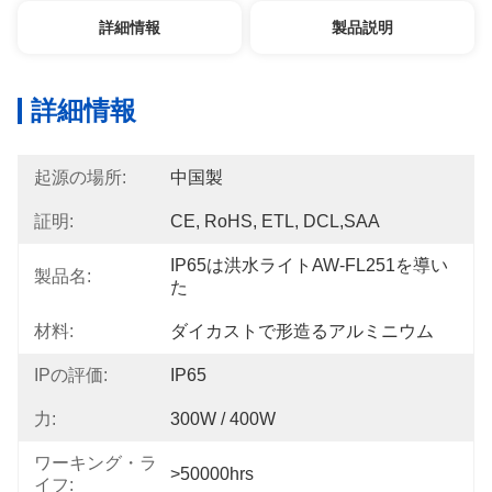
詳細情報
製品説明
詳細情報
起源の場所:
中国製
証明:
CE, RoHS, ETL, DCL,SAA
IP65は洪水ライトAW-FL251を導い
製品名:
た
材料:
ダイカストで形造るアルミニウム
IPの評価:
IP65
力:
300W / 400W
ワーキング・ラ
>50000hrs
イフ: