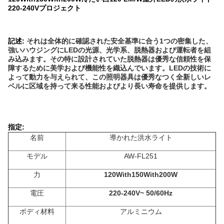
220-240V
プロジェクト
記述:
それは全体的に確認された安全基準に合う1つの密集した、
強いハウジングにLEDの光源、光学系、脱熱器および運転者を組
み込みます。その特に設計されていた脱熱器は優秀な信頼性を保
障するために美学および機能性を織込んでいます。LEDの技術に
よって動力を与えられて、この照明器具は優秀なつく全新しいレ
ベルに区域を持って来る性能およびより長い寿命を提供します。
指定:
名前
導かれた洪水ライト
モデル
AW-FL251
力
120With150With200W
電圧
220-240V~ 50/60Hz
ボディ材料
アルミニウム