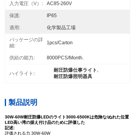
入力電圧（V）:
AC85-260V
保護:
IP65
適用:
化学製品工場
パッケージの詳
1pcs/carton
細:
供給の能力:
8000PCS/Month.
耐圧防爆仕事ライト
, 
ハイライト:
耐圧防爆照明器具
製品説明
30W-60W
耐圧防爆LEDのライト
3000-6500Kは
危険な/ぬれた位置
LED高い湾の据え付け品のために評価した
記述:
評価される力:30W-60W