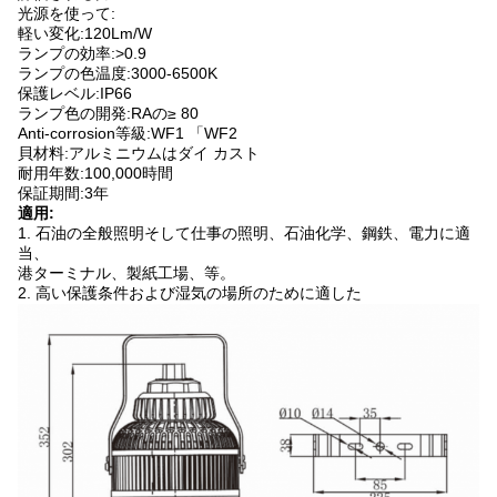
光源を使って:
軽い変化:120Lm/W
ランプの効率:>0.9
ランプの色温度:3000-6500K
保護レベル:IP66
ランプ色の開発:RAの≥ 80
Anti-corrosion等級:WF1 「WF2
貝材料:アルミニウムはダイ カスト
耐用年数:100,000時間
保証期間:3年
適用:
1. 石油の全般照明そして仕事の照明、石油化学、鋼鉄、電力に適
当、
港ターミナル、製紙工場、等。
2. 高い保護条件および湿気の場所のために適した