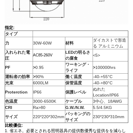
指定:
タイプ
ダイカストで形造
力
30W-60W
材料
る アルミニウム
入れられた電
LEDの明るさ
AC85-260V
<5>
圧
の腐食
ワーキング・
PF
>
0.95
>
100000hrs
ライフ
運転者の効率
>
90%
働く温度
-40-+55°C
光束
6000LM
保管温度
-40-+80°C
ぬれた
Proterction
IP66
保護レベル
Location/IP66
色温度
3000-6500K
ケーブル
3中心、18AWG
CRI
Ra>80
G.W./N.W.
5.5/4.5KG
パッキングの
サイズ
220*220*302mm
230*230*310mm
サイズ
比較優位:
1. 省エネ。必要とされる照明器具の提供数優秀な提供をを減らし