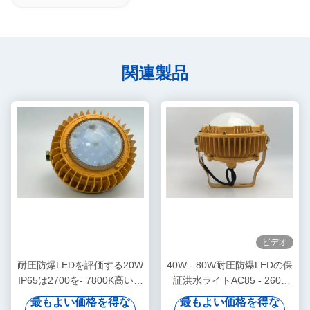
関連製品
ビデオ
耐圧防爆LEDを評価する20W
40W - 80W耐圧防爆LEDの保
IP65は2700を- 7800K高い湾
証洪水ライトAC85 - 260V
の照明器具の光束2100lmつ
IP65の保護
最もよい価格を得な
最もよい価格を得な